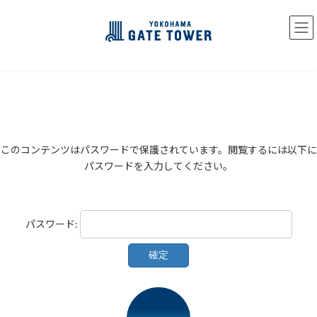
コ
ナ
ン
ビ
テ
ゲ
ン
ー
ツ
シ
へ
ョ
ス
ン
キ
に
ッ
移
プ
動
このコンテンツはパスワードで保護されています。閲覧するには以下に
パスワードを入力してください。
パスワード: